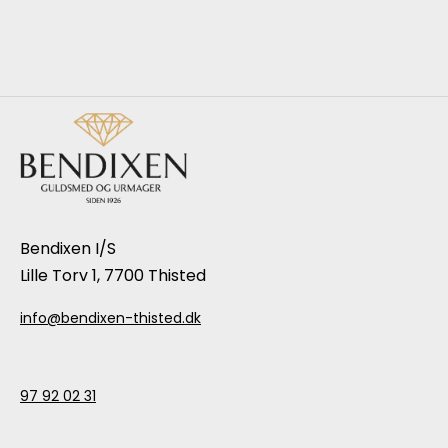
Bendixen I/S
Lille Torv 1, 7700 Thisted
info@bendixen-thisted.dk
97 92 02 31