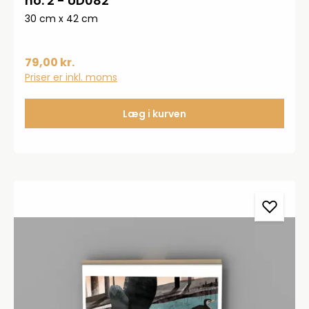
no. 2 - UD082
30 cm x 42 cm
79,00 kr.
Priser er inkl. moms
Læg i kurven