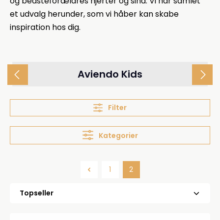
og bedsteforældres hjerter og sind. Vi har samlet
et udvalg herunder, som vi håber kan skabe
inspiration hos dig.
Aviendo Kids
Filter
Kategorier
1
2
Side
Side