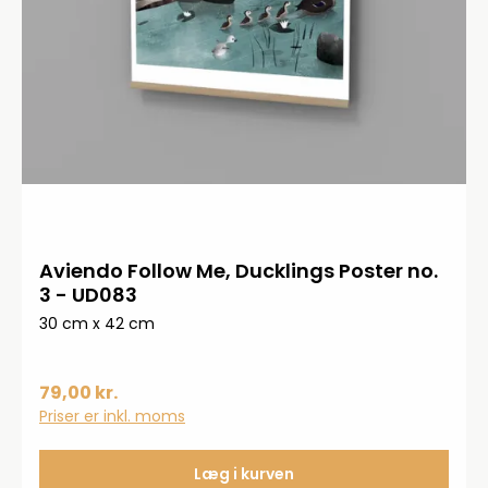
Aviendo Follow Me, Ducklings Poster no.
3 - UD083
30 cm x 42 cm
79,00 kr.
Priser er inkl. moms
Læg i kurven