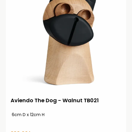
Aviendo The Dog - Walnut TB021
6cm D x 12cm H