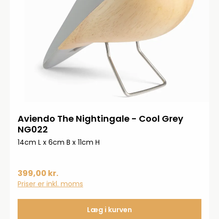
Aviendo The Nightingale - Cool Grey
NG022
14cm L x 6cm B x 11cm H
399,00 kr.
Priser er inkl. moms
Læg i kurven