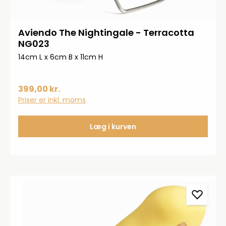
Aviendo The Nightingale - Terracotta
NG023
14cm L x 6cm B x 11cm H
399,00 kr.
Priser er inkl. moms
Læg i kurven