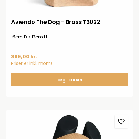
Aviendo The Dog - Brass TB022
6cm D x 12cm H
399,00 kr.
Priser er inkl. moms
Læg i kurven