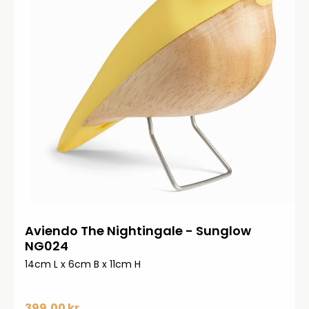
Aviendo The Nightingale - Sunglow
NG024
14cm L x 6cm B x 11cm H
399,00 kr.