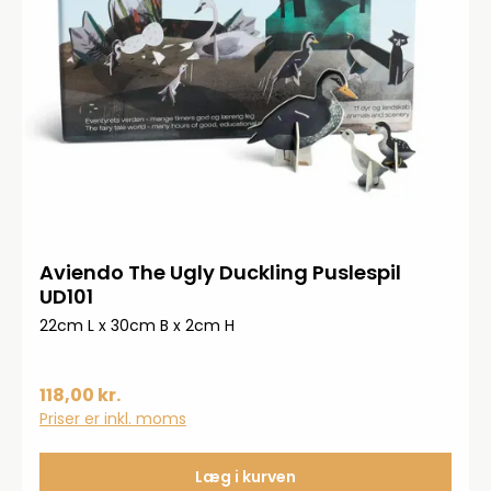
Aviendo The Ugly Duckling Puslespil
UD101
22cm L x 30cm B x 2cm H
118,00 kr.
Priser er inkl. moms
Læg i kurven