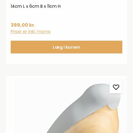
14cm L x 6cm B x 11cm H
399,00 kr.
Priser er inkl. moms
Læg i kurven