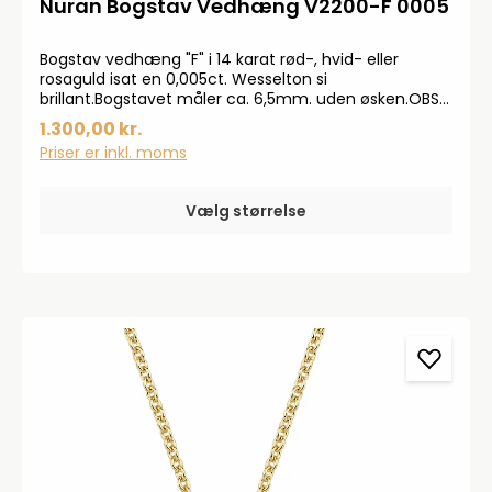
Nuran Bogstav Vedhæng V2200-F 0005
Bogstav vedhæng "F" i 14 karat rød-, hvid- eller
rosaguld isat en 0,005ct. Wesselton si
brillant.Bogstavet måler ca. 6,5mm. uden øsken.OBS!
Kæde medfølger ikke.Smykkerne produceres på
1.300,00 kr.
bestilling, forvent derfor en leveringstid på op til 14
Priser er inkl. moms
dageHar du specielle ønsker, kontakt da gerne
kundeservice på info@bendixen-thisted.dk eller Tlf:
97 92 02 31Der tages forbehold for trykfejl og
Vælg størrelse
prisstigninger.