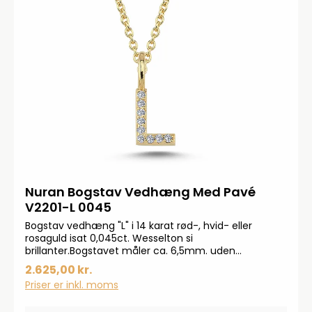
Nuran Bogstav Vedhæng Med Pavé
V2201-L 0045
Bogstav vedhæng "L" i 14 karat rød-, hvid- eller
rosaguld isat 0,045ct. Wesselton si
brillanter.Bogstavet måler ca. 6,5mm. uden
øsken.OBS! Kæde medfølger ikke.Smykkerne
2.625,00 kr.
produceres på bestilling, forvent derfor en
Priser er inkl. moms
leveringstid på op til 14 dageHar du specielle ønsker,
kontakt da gerne kundeservice på info@bendixen-