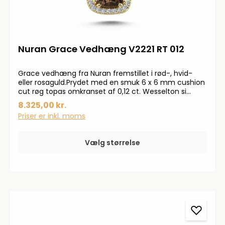
Nuran Grace Vedhæng V2221 RT 012
Grace vedhæng fra Nuran fremstillet i rød-, hvid-
eller rosaguld.Prydet med en smuk 6 x 6 mm cushion
cut røg topas omkranset af 0,12 ct. Wesselton si
brillanter.OBS! Kæde medfølger ikke.Smykkerne
8.325,00 kr.
produceres på bestilling, forvent derfor en
Priser er inkl. moms
leveringstid på op til 14 dageHar du specielle ønsker,
kontakt da gerne kundeservice på info@bendixen-
thisted.dk eller Tlf: 97 92 02 31Der tages forbehold for
Vælg størrelse
trykfejl og prisstigninger.