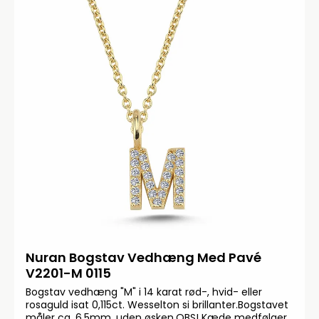
Nuran Bogstav Vedhæng Med Pavé
V2201-M 0115
Bogstav vedhæng "M" i 14 karat rød-, hvid- eller
rosaguld isat 0,115ct. Wesselton si brillanter.Bogstavet
måler ca. 6,5mm. uden øsken.OBS! Kæde medfølger