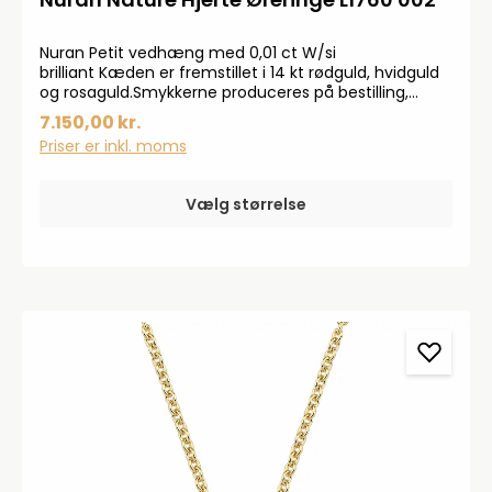
Nuran Petit vedhæng med 0,01 ct W/si
brilliant Kæden er fremstillet i 14 kt rødguld, hvidguld
og rosaguld.Smykkerne produceres på bestilling,
forvent derfor en leveringstid på op til 14 dageHar du
7.150,00 kr.
specielle ønsker, kontakt da gerne kundeservice på
Priser er inkl. moms
info@bendixen-thisted.dk eller Tlf: 97 92 02 31Der
tages forbehold for trykfejl og prisstigninger.
Vælg størrelse