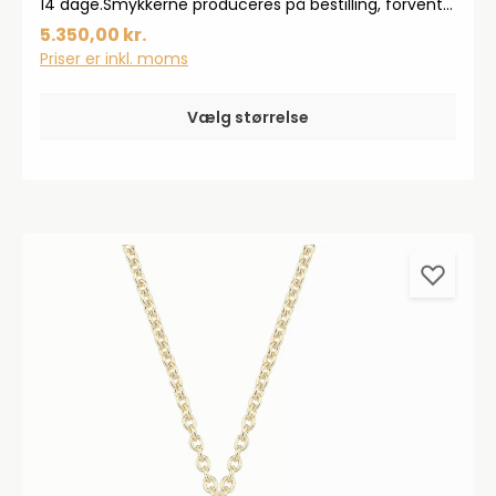
14 dage.Smykkerne produceres på bestilling, forvent
derfor en leveringstid på op til 14 dageHar du
5.350,00 kr.
specielle ønsker, kontakt da gerne kundeservice på
Priser er inkl. moms
info@bendixen-thisted.dk eller Tlf: 97 92 02 31Der
tages forbehold for trykfejl og prisstigninger.
Vælg størrelse