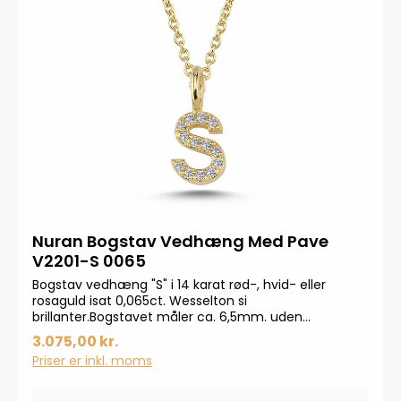
Nuran Bogstav Vedhæng Med Pave
V2201-S 0065
Bogstav vedhæng "S" i 14 karat rød-, hvid- eller
rosaguld isat 0,065ct. Wesselton si
brillanter.Bogstavet måler ca. 6,5mm. uden
øsken.OBS! Kæde medfølger ikke.Smykkerne
3.075,00 kr.
produceres på bestilling, forvent derfor en
Priser er inkl. moms
leveringstid på op til 14 dageHar du specielle ønsker,
kontakt da gerne kundeservice på info@bendixen-
thisted.dk eller Tlf: 97 92 02 31Der tages forbehold for