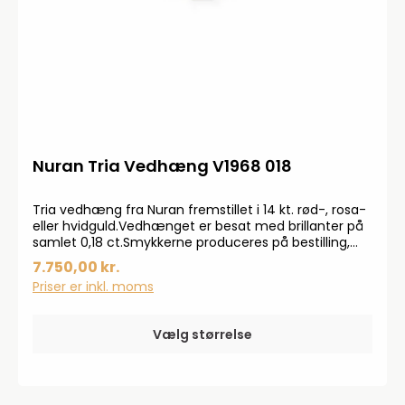
Nuran Tria Vedhæng V1968 018
Tria vedhæng fra Nuran fremstillet i 14 kt. rød-, rosa-
eller hvidguld.Vedhænget er besat med brillanter på
samlet 0,18 ct.Smykkerne produceres på bestilling,
forvent derfor en leveringstid på op til 14 dageHar du
7.750,00 kr.
specielle ønsker, kontakt da gerne kundeservice på
Priser er inkl. moms
info@bendixen-thisted.dk eller Tlf: 97 92 02 31Der
tages forbehold for trykfejl og prisstigninger.
Vælg størrelse