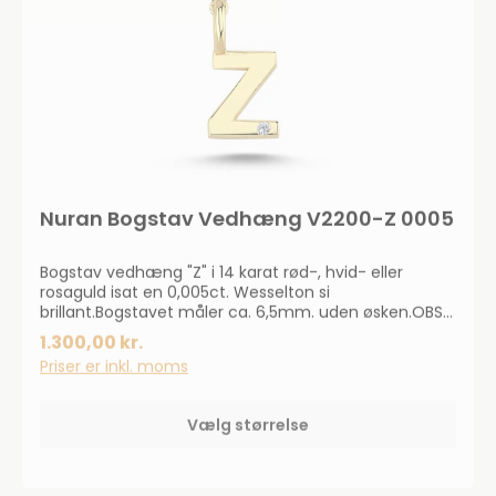
Nuran Bogstav Vedhæng V2200-Z 0005
Bogstav vedhæng "Z" i 14 karat rød-, hvid- eller
rosaguld isat en 0,005ct. Wesselton si
brillant.Bogstavet måler ca. 6,5mm. uden øsken.OBS!
Kæde medfølger ikke.Smykkerne produceres på
1.300,00 kr.
bestilling, forvent derfor en leveringstid på op til 14
Priser er inkl. moms
dageHar du specielle ønsker, kontakt da gerne
kundeservice på info@bendixen-thisted.dk eller Tlf:
97 92 02 31Der tages forbehold for trykfejl og
Vælg størrelse
prisstigninger.