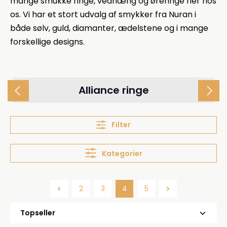
mange smukke ringe, vedhæng og øreringe her hos
os. Vi har et stort udvalg af smykker fra Nuran i
både sølv, guld, diamanter, ædelstene og i mange
forskellige designs.
Alliance ringe
Filter
Kategorier
2
3
4
5
Side
Side
Side
Side