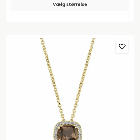
thisted.dk eller Tlf: 97 92 02 31Der tages forbehold for
Vælg størrelse
trykfejl og prisstigninger.