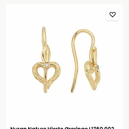
Nuran Nature Hjerte Øreringe L1760 002