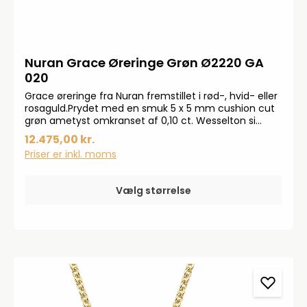
Nuran Grace Øreringe Grøn Ø2220 GA
020
Grace øreringe fra Nuran fremstillet i rød-, hvid- eller
rosaguld.Prydet med en smuk 5 x 5 mm cushion cut
grøn ametyst omkranset af 0,10 ct. Wesselton si
brillanter. Smykkerne produceres på bestilling, forvent
12.475,00 kr.
derfor en leveringstid på op til 14 dageHar du
Priser er inkl. moms
specielle ønsker, kontakt da gerne kundeservice på
info@bendixen-thisted.dk eller Tlf: 97 92 02 31Der
tages forbehold for trykfejl og prisstigninger.
Vælg størrelse