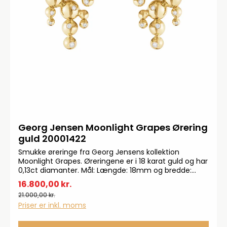
Georg Jensen Moonlight Grapes Ørering
guld 20001422
Smukke øreringe fra Georg Jensens kollektion
Moonlight Grapes. Øreringene er i 18 karat guld og har
0,13ct diamanter. Mål: Længde: 18mm og bredde:
12mm
16.800,00 kr.
21.000,00 kr.
Priser er inkl. moms