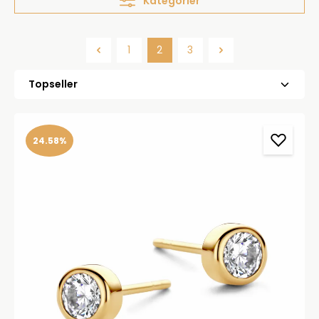
Kategorier
1
2
3
Side
Side
Side
24.58%