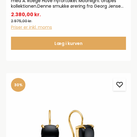
med A. Roege Hove nyfortolket Moonlight Grapes
kollektionen.Denne smukke ørering fra Georg Jensen
måler: B: 117 mm. L: 460 mm.
2.380,00 kr.
2.975,00 kr.
Priser er inkl. moms
Læg i kurven
30%