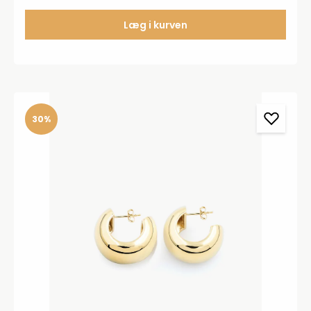
Læg i kurven
30%