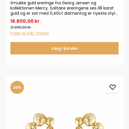
Smukke guld øreringe fra Georg Jensen og
kollektionen Mercy. Solitaire øreringene ses i18 karat
guld og er sat med 0,40ct diamantog er nyeste style
blandt Mercy-kollektionen. De finurlige snoede og
16.800,00 kr.
twistede former kendetegner Georg Jensen og
21.000,00 kr.
Mercy kollektionen rigtig godt. Måler 13 mm i længden
Priser er inkl. moms
og 5 mm i bredden. OBS: SÆLGES SOM PAR
Læg i kurven
20%