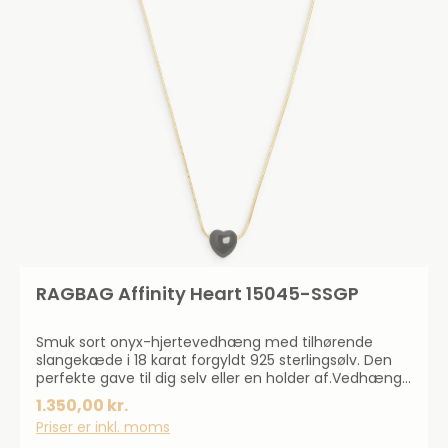
RAGBAG Affinity Heart 15045-SSGP
Smuk sort onyx-hjertevedhæng med tilhørende
slangekæde i 18 karat forgyldt 925 sterlingsølv. Den
perfekte gave til dig selv eller en holder af.Vedhæng:
1,2 x 1,2 cm.Kædens længde: 42 cm.
1.350,00 kr.
Priser er inkl. moms