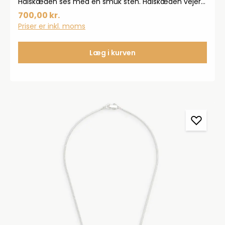
Halskæden ses med en smuk sten. Halskæden vejer 2
gram og måler 42 cm.
700,00 kr.
Priser er inkl. moms
Læg i kurven