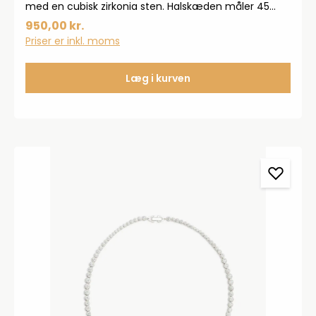
med en cubisk zirkonia sten. Halskæden måler 45
cm.
950,00 kr.
Priser er inkl. moms
Læg i kurven