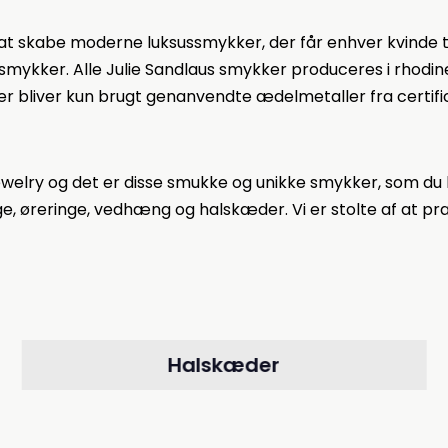
: at skabe moderne luksussmykker, der får enhver kvinde ti
ykker. Alle Julie Sandlaus smykker produceres i rhodiner
r bliver kun brugt genanvendte ædelmetaller fra certifi
ewelry og det er disse smukke og unikke smykker, som du k
nge, øreringe, vedhæng og halskæder. Vi er stolte af at pr
Halskæder