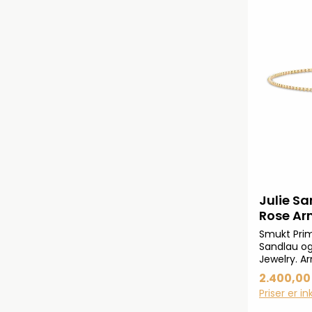
Julie Sa
Rose Ar
BR258G
Smukt Prim
Sandlau og
Jewelry. A
Primini-kol
2.400,00 
forgyldt92
Priser er i
er sat med
krystal.Ar