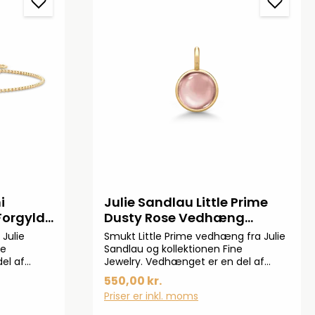
i
Julie Sandlau Little Prime
orgyldt
Dusty Rose Vedhæng
Forgyldt PD374GDDSROCR
Julie
Smukt Little Prime vedhæng fra Julie
ne
Sandlau og kollektionen Fine
el af
Jewelry. Vedhænget er en del af
i 22 karat
Prime-kollektionen og ses i 22 karat
550,00 kr.
Armbåndet
forgyldt 925 sterlingsølv og ses med
Priser er inkl. moms
vet
fortryllende flot krystal. Måler 12,5x7
eres