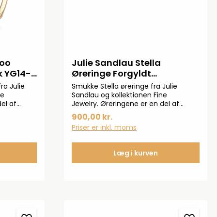
boo
Julie Sandlau Stella
k YG14-
Øreringe Forgyldt
ST67GDCZ
a Julie
Smukke Stella øreringe fra Julie
ne
Sandlau og kollektionen Fine
el af
Jewelry. Øreringene er en del af
 i 14 karat
Stella-kollektionen og ses i 22 karat
900,00 kr.
 naturens
forgyldt 925 ster-lingsølv og er sat
Priser er inkl. moms
med smukke skinnende cubiske
2 mm
zirkonia.Måler: 7,3x7,6 mm
Læg i kurven