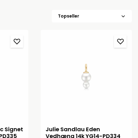
c Signet
Julie Sandlau Eden
PD335
Vedhæng 14k YG14-PD334