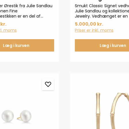
r Ørestik fra Julie Sandlau
Smukt Classic Signet ved
onen Fine
Julie Sandlau og kollektion
estikken er en del af
Jewelry. Vedhænget er en 
ektionen. Ørestikken er
Classic Signet-kollektionen
kr.
5.000,00 kr.
 med de smukkeste hvide
Vedhænget ses i 14 kt. ge
nkl. moms
Priser er inkl. moms
perler.Længde: 8
guld.Længde: 18 mmBredd
: 8 mm*Bemærk: Sælges
og denne er til venstre øre.
Læg i kurven
Læg i kurven