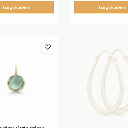
,5 - 18 cm.
imellem 16,5 - 18 cm.
Læg i kurven
Læg i kurven
ndlau Little Prime
Julie Sandlau Class