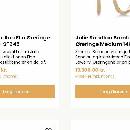
ndlau Elin Øreringe
Julie Sandlau Bam
4-ST348
Øreringe Medium 14
HPM100
 ørestikker fra Julie
Smukke Bamboo øreringe fr
 kollektionen Fine
Sandlau og kollektionen Fi
estikkerne er en del af
Jewelry. Øreringene er en d
tionen. Ørestikkerne er
Bamboo-kollektionen og ses
 kr.
13.300,00 kr.
 med de smukkeste hvide
guld. Inspirationen findes i
nkl. moms
Priser er inkl. moms
perler.Diameter: 10 mm
skønhed og drages mod
bambus.Længde: 27,6x2,
Læg i kurven
Læg i kurven