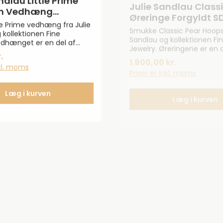
in Vedhæng
Øreringe Forgyldt 
dt PD374GDTMCR
le Prime vedhæng fra Julie
Smukke Classic Pear Hoops 
 kollektionen Fine
Sandlau og kollektionen Fi
edhænget er en del af
Jewelry. Øreringene er en d
ktionen og ses i 22 karat
Classic-kollektionen. Øreri
.
1.900,00 kr.
25 sterlingsølv og ses med
22 karatforgyldt 925
nkl. moms
Priser er inkl. moms
 flot krystal. Måler 12,5x7
sterlingsølv. Måler: 25x34
Læg i kurven
Læg i kurven