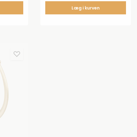
Læg i kurven
ic Pear
Julie Sandlau Treasure