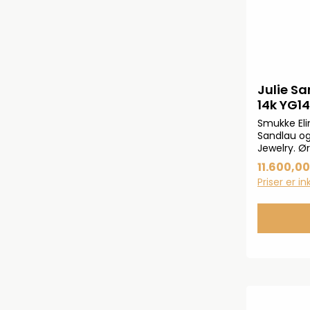
Julie Sa
14k YG1
Smukke Elin
Sandlau og
Jewelry. Ør
Elin-kollek
11.600,00
udsmykket
Priser er i
ferskvands