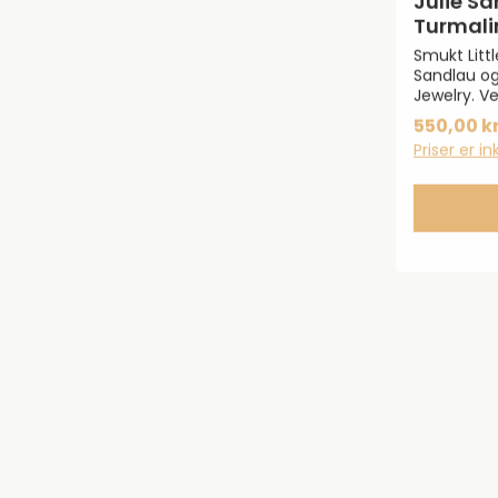
Turmal
Forgyl
Smukt Litt
Sandlau og
Jewelry. V
Prime-kolle
550,00 kr
forgyldt 9
Priser er i
fortryllende