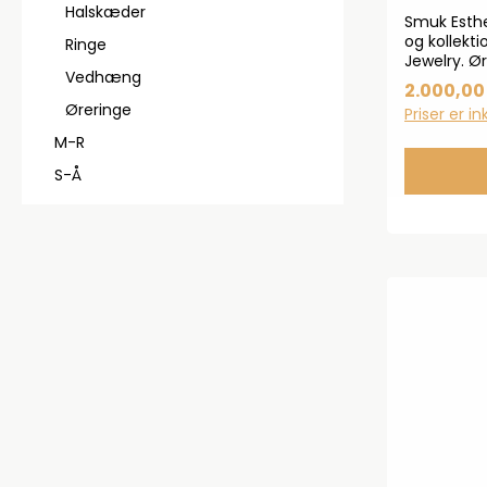
Halskæder
Smuk Esthe
og kollekti
Ringe
Jewelry. Ør
Vedhæng
Esther-koll
2.000,00 
udsmykket
Øreringe
Priser er i
ferskvands
mmBredde
M-R
enkeltvis, 
S-Å