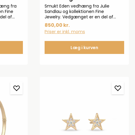
hæng fra
Smukt Eden vedhæng fra Julie
en Fine
Sandlau og kollektionen Fine
del af
Jewelry. Vedgænget er en del af
.
Eden-kollektionen. Vedhænget er
850,00 kr.
nanvendt
udsmykket med de smukkeste hvide
Priser er inkl. moms
e: 12 mm
ferskvandsperler.Længde: 18 cm*
Bemærk vedhænget sælges
enkeltvis
Læg i kurven