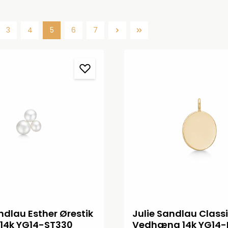
3
4
5
6
7
Side
Side
Side
Side
Side
ndlau Esther Ørestik
Julie Sandlau Classi
 14k YG14-ST330
Vedhæng 14k YG14-