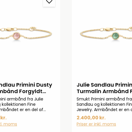
ndlau Primini Dusty
Julie Sandlau Primin
mbånd Forgyldt
Turmalin Armbånd F
DDSROCR
BR258GDTMCR
ini armbånd fra Julie
Smukt Primini armbånd fra 
 kollektionen Fine
Sandlau og kollektionen Fi
rmbåndet er en del af
Jewelry. Armbåndet er en d
lektionen og ses i 22 karat
Primini-kollektionen og ses 
kr.
2.400,00 kr.
5 sterlingsølv. Armbåndet
forgyldt925 sterlingsølv. 
nkl. moms
Priser er inkl. moms
 en en enkel farvet
er sat med en en enkel far
mbåndet kan justeres i
krystal.Armbåndet kan just