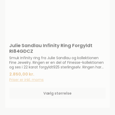
Julie Sandlau Infinity Ring Forgyldt
RI84GDCZ
Smuk Infinity ring fra Julie Sandlau og kollektionen
Fine Jewelry. Ringen er en del af Finesse-kollektionen
og ses i 22 karat forgyldt925 sterlingsølv. Ringen har
klare og blå kubiske zirkonia. Ring-skinnen måler 2,2
2.850,00 kr.
mm i bredden.
Priser er inkl. moms
Vælg størrelse