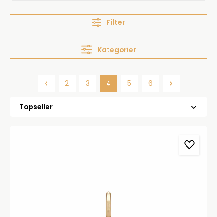
Filter
Kategorier
2
3
4
5
6
Side
Side
Side
Side
Side