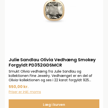
Julie Sandlau Olivia Vedhæng Smokey
Forgyldt PD352GDSMCR
Smukt Olivia vedhæng fra Julie Sandlau og
kollektionen Fine Jewelry. Vedhænget er en del af
Olivia-kollektionen og ses i 22 karat forgyldt 925
sterlingsølv og med krystal i det velkendte Julie
550,00 kr.
Sandlau gyldne bælte.Måler 14x8 mm
Priser er inkl. moms
Læg i kurven