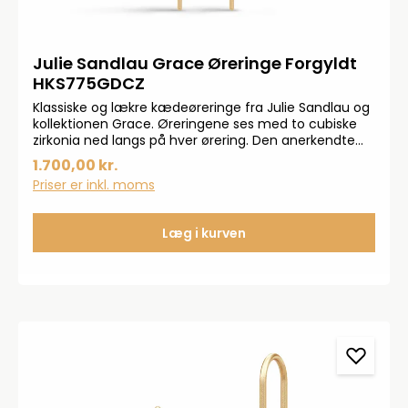
Julie Sandlau Grace Øreringe Forgyldt
HKS775GDCZ
Klassiske og lækre kædeøreringe fra Julie Sandlau og
kollektionen Grace. Øreringene ses med to cubiske
zirkonia ned langs på hver ørering. Den anerkendte
satin finish gælder også for denne kollektion.
1.700,00 kr.
Øreringene ses i 22 karat forgyldt 925 sterlingsølv.
Priser er inkl. moms
Disse kædeøreringe kan nemt kombineres med
andre smykker fra kollektionen Grace, hvor især
Grace Curve ørestikkerne matcher perfekt.
Læg i kurven