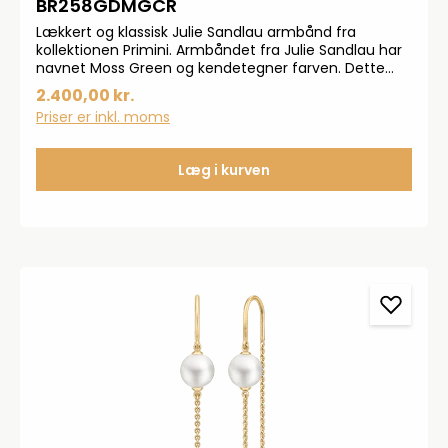
BR258GDMGCR
Lækkert og klassisk Julie Sandlau armbånd fra
kollektionen Primini. Armbåndet fra Julie Sandlau har
navnet Moss Green og kendetegner farven. Dette
armbånd er skabt i 22 karat 925 sterlingsølv og har
2.400,00 kr.
det karakteristiske Julie Sandlau guld bånd.
Priser er inkl. moms
Armbåndet kan justeres i målene 16,5-18 cm.
Armbåndet ses med en cabochon krystal.
Læg i kurven