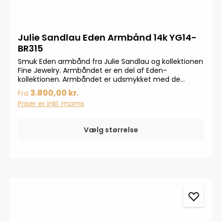
Julie Sandlau Eden Armbånd 14k YG14-
BR315
Smuk Eden armbånd fra Julie Sandlau og kollektionen
Fine Jewelry. Armbåndet er en del af Eden-
kollektionen. Armbåndet er udsmykket med de
smukkeste hvide ferskvandsperler.Længde: Medium
3.800,00 kr.
Fra
17-18,5cm Large 18,5-20 cm
Priser er inkl. moms
Vælg størrelse