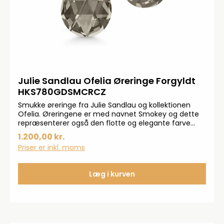
Julie Sandlau Ofelia Øreringe Forgyldt
HKS780GDSMCRCZ
Smukke øreringe fra Julie Sandlau og kollektionen
Ofelia. Øreringene er med navnet Smokey og dette
repræsenterer også den flotte og elegante farve
øreringene har fået. Øreringene præsenterer sig
1.200,00 kr.
elegant og feminint med sine pear birolette sleben
Priser er inkl. moms
krystaller og de ovale cubiske zirkonia. Øreringene ses
i 22 karat 925 sterlingsølv og måler 27 mm x 10 mm.
Læg i kurven