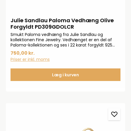
Julie Sandlau Paloma Vedhæng Olive
Forgyldt PD309GDOLCR
Smukt Paloma vedhæng fra Julie Sandlau og
kollektionen Fine Jewelry. Vedhænget er en del af
Paloma-kollektionen og ses i 22 karat forgyldt 925
sterlingsølv og ses med pear cabochon krystal.Måler
750,00 kr.
18,2x10,7 mm
Priser er inkl. moms
Læg i kurven