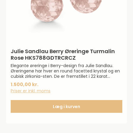
Julie Sandlau Berry Øreringe Turmalin
Rose HKS788GDTRCRCZ
Elegante øreringe i Berry-design fra Julie Sandlau.
Øreringene har hver en round facetted krystal og en
cubisk zirkonia-sten. De er fremstillet i 22 karat
forgyldt 925 sterlingsølv. I alt måler øreringene 10 x 25
1.500,00 kr.
mm.
Priser er inkl. moms
Læg i kurven