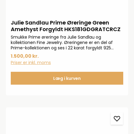
Julie Sandlau Prime Øreringe Green
Amethyst Forgyldt HKS181GDGRATCRCZ
Smukke Prime øreringe fra Julie Sandlau og
kollektionen Fine Jewelry. Øreringene er en del af
Prime-kollektionen og ses i 22 karat forgyldt 925
sterlingsølv. Øreringene kendetegnes med smukke
1.500,00 kr.
og farvet kubiske zirkonia.Måler: 10 mm
Priser er inkl. moms
Læg i kurven