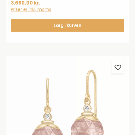
finish. Perlen måler 6 mm i diameter.Størrelse: 16,5 -
3.650,00 kr.
18 cm.
Priser er inkl. moms
Læg i kurven