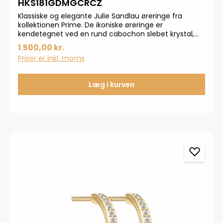
HKS181GDMGCRCZ
Klassiske og elegante Julie Sandlau øreringe fra
kollektionen Prime. De ikoniske øreringe er
kendetegnet ved en rund cabochon slebet krystal,
som er indrammet af de karakteristiske Julie Sandlau
1.500,00 kr.
guld bånd. Øreringene er lavet i 22 karat 925
Priser er inkl. moms
sterlingsølv og ses med cubiske zirkonia. Den runde
krystal måler 10 mm i diameter.
Læg i kurven