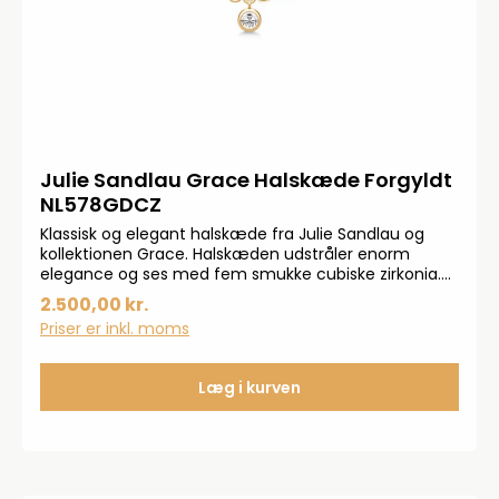
Julie Sandlau Grace Halskæde Forgyldt
NL578GDCZ
Klassisk og elegant halskæde fra Julie Sandlau og
kollektionen Grace. Halskæden udstråler enorm
elegance og ses med fem smukke cubiske zirkonia.
Grace halskæden fra Julie Sandlau ses i 22 karat
2.500,00 kr.
forgyldt 925 sterlingsølv. Kæden kan nemt
Priser er inkl. moms
kombineres med andre smykker fra Grace
kollektionen. Halskæden er 40cm
Læg i kurven