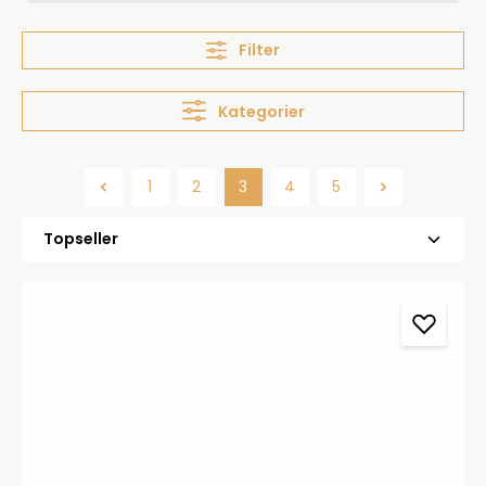
Filter
Kategorier
1
2
3
4
5
Side
Side
Side
Side
Side