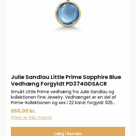
Julie Sandlau Little Prime Sapphire Blue
Vedhæng Forgyldt PD374GDSACR
Smukt Little Prime vedhæng fra Julie Sandlau og
kollektionen Fine Jewelry. Vedhænget er en del af
Prime-kollektionen og ses i 22 karat forgyldt 925
sterlingsølv og ses med fortryllende flot krystal. Måler
550,00 kr.
12,5x7
Priser er inkl. moms
Læg i kurven