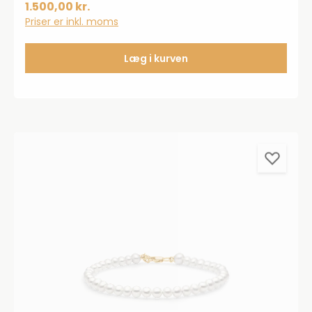
karat forgyldt 925 sterlingsølv.Måler 10 mm i
1.500,00 kr.
diameter.
Priser er inkl. moms
Læg i kurven