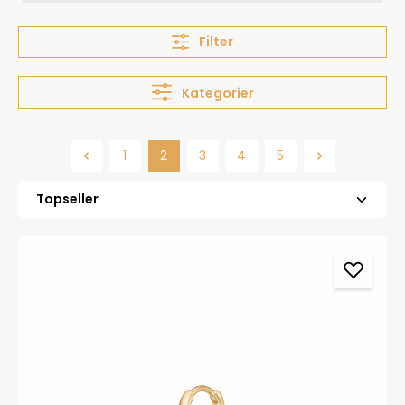
Filter
Kategorier
1
2
3
4
5
Side
Side
Side
Side
Side