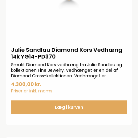
Julie Sandlau Diamond Kors Vedhæng
14k YG14-PD370
Smukt Diamond Kors vedhæng fra Julie Sandlau og
kollektionen Fine Jewelry. Vedhænget er en del af
Diamond Cross-kollektionen. Vedhænget er
udsmykket med 6 Top Wesselton Diamanter på 0,15
4.300,00 kr.
ct. Længde: 14 mmBredde: 8 mm
Priser er inkl. moms
Læg i kurven