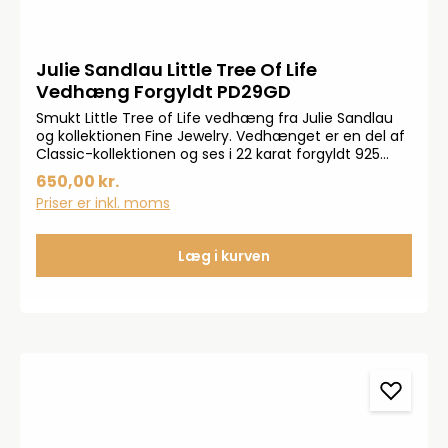
Julie Sandlau Little Tree Of Life
Vedhæng Forgyldt PD29GD
Smukt Little Tree of Life vedhæng fra Julie Sandlau
og kollektionen Fine Jewelry. Vedhænget er en del af
Classic-kollektionen og ses i 22 karat forgyldt 925
ster-lingsølv og formet som det ikoniske Julie
650,00 kr.
Sandlau logo. Længde: 24 mm Bredde: 12,4 mm
Priser er inkl. moms
Læg i kurven