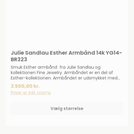
Julie Sandlau Esther Armbånd 14k YG14-
BR323
Smuk Esther armbånd fra Julie Sandlau og
kollektionen Fine Jewelry. Armbåndet er en del af
Esther-kollektionen. Armbåndet er udsmykket med
de smukkeste hvide ferskvandsperler.Længde: XS/S:
3.500,00 kr.
17-18,5 cmM/L: 18,5-20 cm
Priser er inkl. moms
Vælg størrelse