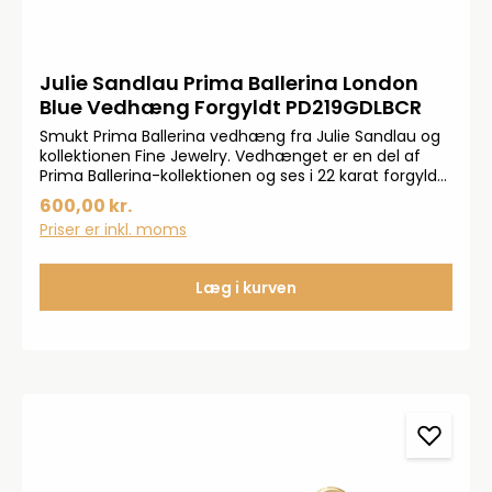
Julie Sandlau Prima Ballerina London
Blue Vedhæng Forgyldt PD219GDLBCR
Smukt Prima Ballerina vedhæng fra Julie Sandlau og
kollektionen Fine Jewelry. Vedhænget er en del af
Prima Ballerina-kollektionen og ses i 22 karat forgyldt
925 sterlingsølv og ses med pear cut krystal. Måler
600,00 kr.
18,5x10 mm
Priser er inkl. moms
Læg i kurven