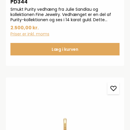
PD344
Smukt Purity vedhæng fra Julie Sandlau og
kollektionen Fine Jewelry. Vedhænget er en del af
Purity-kollektionen og ses i 14 karat guld. Dette
vedhæng ses i 14k guld med en smuk 0,068 ct Top
2.500,00 kr.
WesseltonDiamant.
Priser er inkl. moms
Læg i kurven