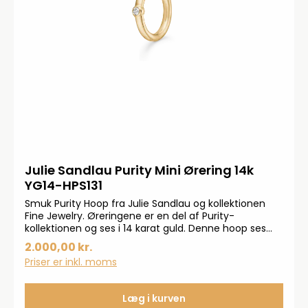
Julie Sandlau Purity Mini Ørering 14k
YG14-HPS131
Smuk Purity Hoop fra Julie Sandlau og kollektionen
Fine Jewelry. Øreringene er en del af Purity-
kollektionen og ses i 14 karat guld. Denne hoop ses
med en 0,016ct Top Wesselton diament. 11mm i
2.000,00 kr.
diameter
Priser er inkl. moms
Læg i kurven